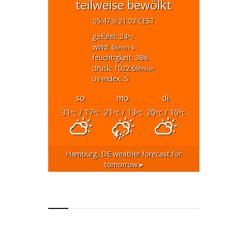
teilweise bewölkt
05:47
21:03 CEST
gefühlt: 24
°c
wind: 6
s
km/h
feuchtigkeit: 38
%
druck: 1022.69
mbar
uv-index: 5
so.
mo.
di.
31
/ 17
21
/ 13
20
/ 10
°C
°C
°C
°C
°C
°C
Hamburg, DE
weather forecast for
tomorrow ▸
RSS