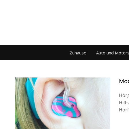
Zuhause
Auto und Motor
Mod
Hörg
Hilf
Hörf