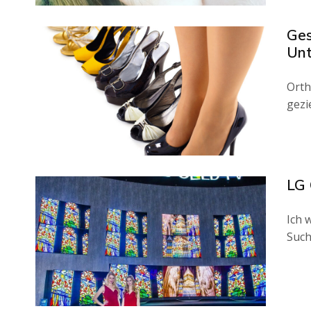
Ges
Unt
Orth
gezi
LG
Ich 
Such